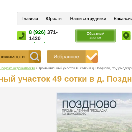
Главная
Юристы
Наши сотрудники
Ваканси
8 (926)
371-
Обратный
1420
звонок
8 (916)
795-
4120
Продажа недвижимости
\ Промышленный участок 49 сотки в д. Поздново, г/о Домодедо
й участок 49 сотки в д. Поздн