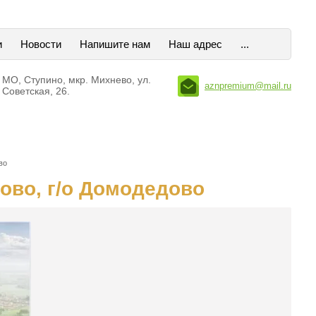
и
Новости
Напишите нам
Наш адрес
...
МО, Ступино, мкр. Михнево, ул.
aznpremium@mail.ru
Советская, 26.
во
ово, г/о Домодедово