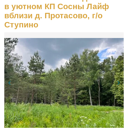
в уютном КП Сосны Лайф
вблизи д. Протасово, г/о
Ступино