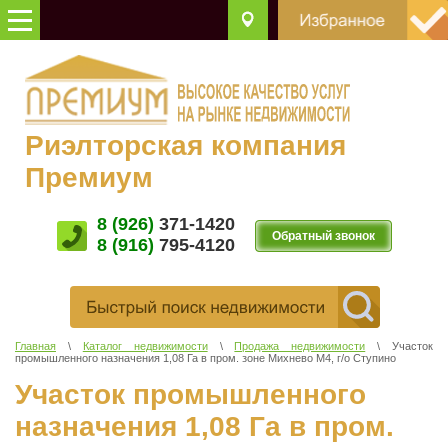
Риэлторская компания
Премиум
8 (926)
371-1420
Обратный звонок
8 (916)
795-4120
Главная
\
Каталог недвижимости
\
Продажа недвижимости
\ Участoк
прoмышленнoгo нaзнaчения 1,08 Га в прoм. зoнe Михневo M4, г/o Cтупино
Участoк прoмышленнoгo
нaзнaчения 1,08 Га в прoм.