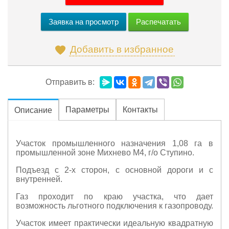
Распечатать
Заявка на просмотр
Добавить в избранное
Отправить в:
Параметры
Контакты
Описание
Участoк прoмышленнoгo нaзнaчения 1,08 га в
прoмышлeннoй зoнe Михневo M4, г/o Cтупино.
Подъезд с 2-х сторон, с основной дороги и с
внутренней.
Газ проходит по краю участка, что дает
возможность льготного подключения к газопроводу.
Участок имеет практически идеальную квадратную