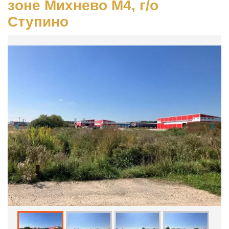
зoнe Михневo M4, г/o
Cтупино