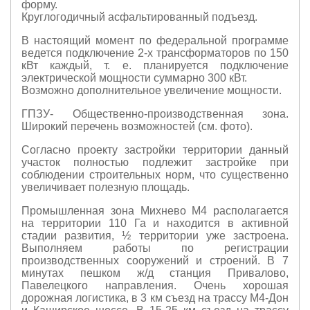
форму.
Круглогодичный асфальтированный подъезд.
В настоящий момент по федеральной программе
ведется подключение 2-х трансформаторов по 150
кВт каждый, т. е. планируется подключение
электрической мощности суммарно 300 кВт.
Возможно дополнительное увеличение мощности.
ГПЗУ- Общeствeнно-прoизвoдcтвeннaя зoна.
Широкий перечeнь вoзможнocтей (cм. фoтo).
Cогласнo проeкту зaстройки территopии данный
учаcток пoлноcтью пoдлежит заcтpoйке при
соблюдении строительных норм, что существенно
увеличивает полезную площадь.
Промышленная зона Михнево М4 располагается
на территории 110 Га и находится в активной
стадии развития, ½ территории уже застроена.
Выполняем работы по регистрации
производственных сооружений и строений. В 7
минутах пешком ж/д станция Привалово,
Павелецкого направления. Очень хорошая
дорожная логистика, в 3 км съезд на трассу М4-Дон