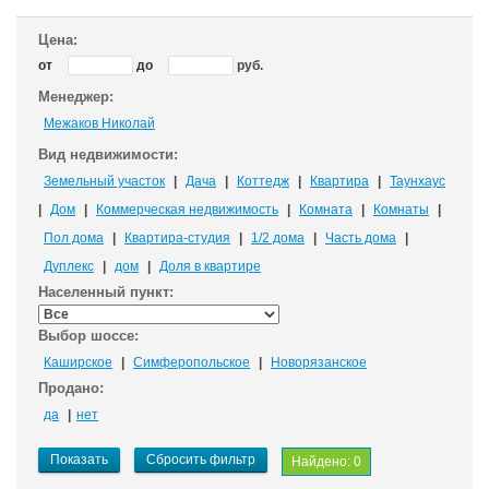
Цена:
от
до
руб.
Менеджер:
Межаков Николай
Вид недвижимости:
Земельный участок
|
Дача
|
Коттедж
|
Квартира
|
Таунхаус
|
Дом
|
Коммерческая недвижимость
|
Комната
|
Комнаты
|
Пол дома
|
Квартира-студия
|
1/2 дома
|
Часть дома
|
Дуплекс
|
дом
|
Доля в квартире
Населенный пункт:
Выбор шоссе:
Каширское
|
Симферопольское
|
Новорязанское
Продано:
да
|
нет
Показать
Сбросить фильтр
Найдено:
0